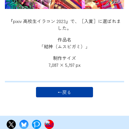
『pixiv 高校生イラコン 202
3
』で、［入賞］
に選ばれま
した。
作品名
「結神（ムスビガミ）」
制作サイズ
7,087 × 5,197 px
←戻る