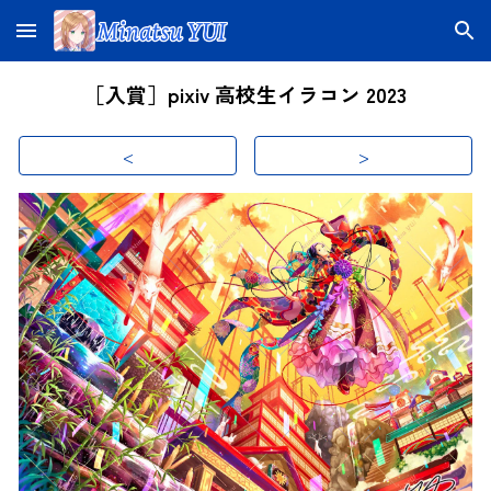
Skip to main content
Skip to navigation
［入賞］pixiv 高校生イラコン 2023
<
>